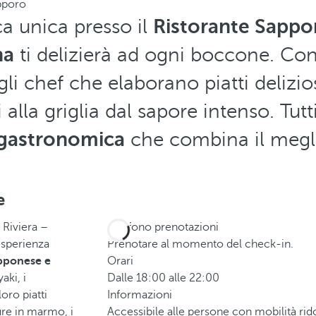
pporo
a unica presso il
Ristorante Sappo
na
ti delizierà ad ogni boccone. Con
li chef che elaborano piatti deliziosi
alla griglia dal sapore intenso. Tutt
 gastronomica
che combina il megl
e
 Riviera –
Telefono prenotazioni
esperienza
Prenotare al momento del check-in.
pponese e
Orari
aki, i
Dalle 18:00 alle 22:00
loro piatti
Informazioni
ture in marmo, i
Accessibile alle persone con mobilità rido