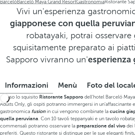
Barceló
Barceló Maya Grand Resort
Gastronomia
Ristorante Sa
Vivi un'esperienza gastronomic
giapponese con quella peruvia
robatayaki, potrai osservare g
squisitamente preparato ai piatti 
Sapporo vivranno un'
esperienza
Informazioni
Menù
Foto del local
Presso lo squisito
Ristorante Sapporo
dell'hotel Barceló Maya
Adults Only, gli ospiti potranno immergersi in un'affascinante 
gastronomica
fusion
in cui vengono combinate la
cucina gia
quella peruviana
. Con 10 tavoli teppanyaki e un tavolo robatay
commensali potranno osservare la
preparazione dal vivo
dei 
preferiti. Questo ristorante si distingue per le sue eleganti fini