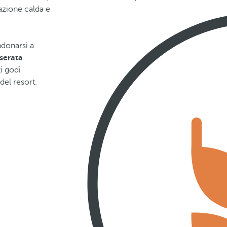
azione calda e
donarsi a
serata
ti godi
del resort.