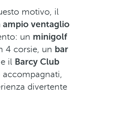
esto motivo, il
 ampio ventaglio
mento: un
minigolf
 4 corsie, un
bar
e il
Barcy Club
 o accompagnati,
erienza divertente