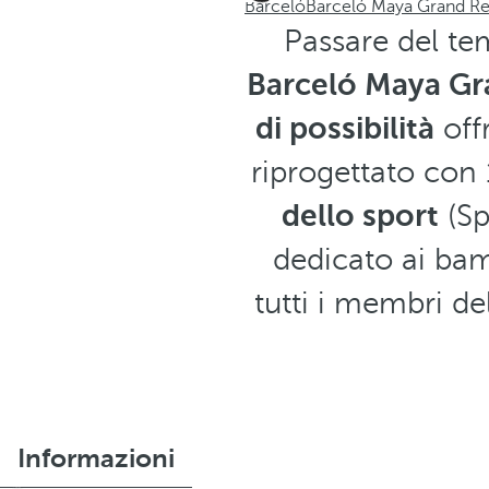
Barceló
Barceló Maya Grand Re
Passare del te
Barceló Maya Gr
di possibilità
offr
riprogettato con
dello sport
(Sp
dedicato ai bam
tutti i membri de
Informazioni