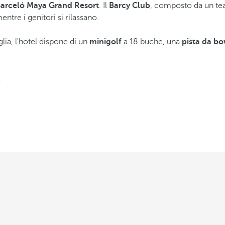
arceló Maya Grand Resort
. Il
Barcy Club
, composto da un te
mentre i genitori si rilassano.
lia, l'hotel dispone di un
minigolf
a 18 buche, una
pista da bo
.