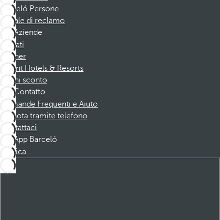
Barceló Persone
Canale di reclamo
Aziende
Affiliati
Partner
Dorint Hotels & Resorts
Buoni sconto
Contatto
Domande Frequenti e Aiuto
Prenota tramite telefono
Contattaci
App Barceló
Scarica