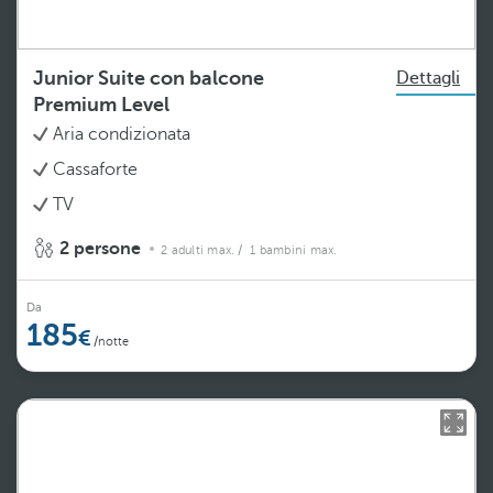
Junior Suite con balcone
Dettagli
Premium Level
Aria condizionata
Cassaforte
TV
2 persone
2 adulti max.
/ 1 bambini max.
Da
185
/notte