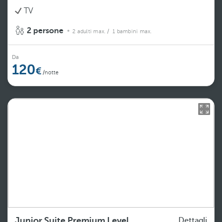
TV
2 persone
2 adulti max.
/ 1 bambini max.
Da
120
/notte
Junior Suite Premium Level
Dettagli