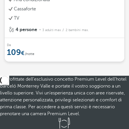
Cassaforte
TV
4 persone
3 adulti max.
/ 2 bambini max.
Da
109
/notte
Approfittate dell'esclusivo concetto Premium Level dell'hotel
Barceló Monterrey Valle e portate il vostro soggiorno a un
livello superiore. Vivi un'esperienza unica con aree riservate,
attenzione personalizzata, privilegi selezionati e comfort di
prima classe. Per accedere a questi servizi è necessario
prenotare una camera Premium Level.