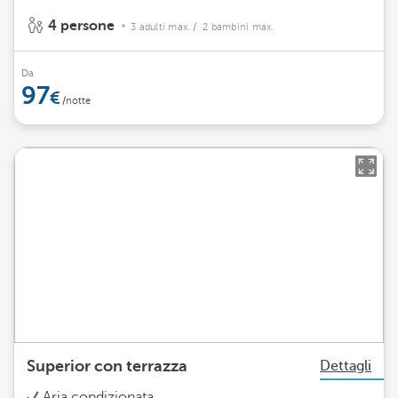
4 persone
3 adulti max.
/ 2 bambini max.
Da
97
/notte
Superior con terrazza
Dettagli
Aria condizionata