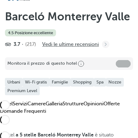
Barceló Monterrey Valle
4.5
·
Posizione eccellente
3.7
(217)
Vedi le ultime recensioni
Monitora il prezzo di questo hotel
Urbani
Wi-Fi gratis
Famiglie
Shopping
Spa
Nozze
Premium Level
Hotel
Servizi
Camere
Galleria
Strutture
Opinioni
Offerte
Domande Frequenti
L'hotel
a 5 stelle
Barceló Monterrey Valle
è situato