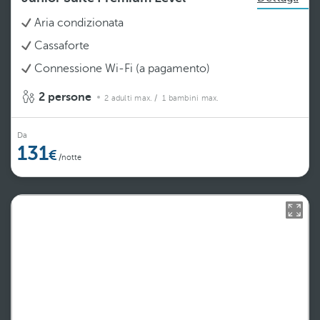
Aria condizionata
Cassaforte
Connessione Wi-Fi (a pagamento)
2 persone
2 adulti max.
/ 1 bambini max.
Da
131
/notte