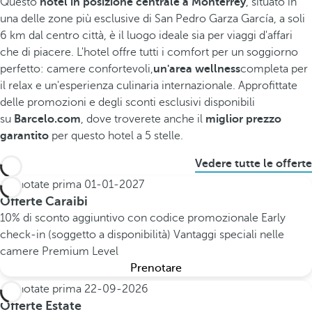
Questo
hotel in posizione centrale a Monterrey
, situato in
una delle zone più esclusive di San Pedro Garza García, a soli
6 km dal centro città, è il luogo ideale sia per viaggi d'affari
che di piacere. L'hotel offre tutti i comfort per un soggiorno
perfetto: camere confortevoli,
un'area wellness
completa
per
il relax e un'esperienza culinaria internazionale. Approfittate
delle promozioni e degli sconti esclusivi disponibili
su
Barcelo.com
, dove troverete anche il
miglior prezzo
garantito
per questo hotel a 5 stelle.
Vedere tutte le offerte
Prenotate prima
01-01-2027
Offerte Caraibi
10% di sconto aggiuntivo con codice promozionale
Early
check-in (soggetto a disponibilità)
Vantaggi speciali nelle
camere Premium Level
Prenotare
Prenotate prima
22-09-2026
Offerte Estate