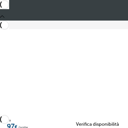
Aggiungi ai preferiti
Da
Verifica disponibilità
97
/notte