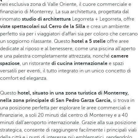
nell'esclusiva zona di Valle Oriente, il cuore commerciale e
finanziario di Monterrey. La sua architettura, progettata dal
rinomato
studio di architettura
Legorreta + Legorreta, offre
viste spettacolari sul Cerro de la Silla
e crea un ambiente
perfetto sia per i viaggiatori d'affari sia per coloro che cercano
un soggiorno rilassante. Questo
hotel a 5 stelle
offre aree
dedicate al riposo e al benessere, come una piscina all'aperto
e una palestra completamente attrezzata, nonché
camere
spaziose
, un ristorante
di cucina internazionale
e spazi
versatili per eventi, il tutto integrato in un unico concetto di
comfort ed eleganza.
Questo
hotel, situato in una zona turistica di Monterrey,
nella zona principale di San Pedro Garza Garcia,
si trova in
una posizione perfetta per esplorare le aree commerciali e
finanziarie, a soli 20 minuti dal centro di Monterrey e a 40
minuti dall'aeroporto internazionale. Grazie alla sua posizione
strategica, consente di raggiungere facilmente i principali viali
della città e i punti di interesse più emblematici, rendendolo