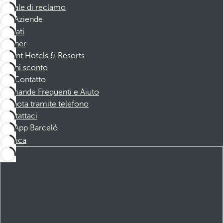
Canale di reclamo
Aziende
Affiliati
Partner
Dorint Hotels & Resorts
Buoni sconto
Contatto
Domande Frequenti e Aiuto
Prenota tramite telefono
Contattaci
App Barceló
Scarica