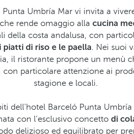
ó Punta Umbría Mar vi invita a viver
che rende omaggio alla
cucina me
ali della costa andalusa, con partico
i piatti di riso e le paella
. Nei suoi v
aria, il ristorante propone un menù c
, con particolare attenzione ai prodo
stagione e locali.
spiti dell'hotel Barceló Punta Umbr
rnata con l'esclusivo concetto
di co
odo delizioso ed equilibrato per pre