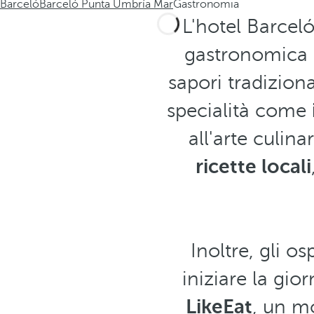
Barceló
Barceló Punta Umbría Mar
Gastronomia
L'hotel Barcel
gastronomica 
sapori tradizion
specialità come
all'arte culin
ricette locali
Inoltre, gli o
iniziare la gio
LikeEat
, un m