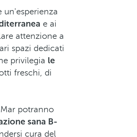
e un'esperienza
diterranea
e ai
lare attenzione a
ari spazi dedicati
he privilegia
le
tti freschi, di
ía Mar potranno
lazione sana B-
ndersi cura del