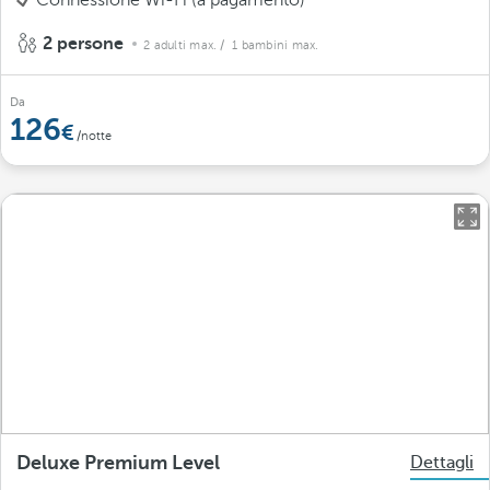
Connessione Wi-Fi (a pagamento)
2 persone
2 adulti max.
/ 1 bambini max.
Da
126
/notte
Deluxe Premium Level
Dettagli