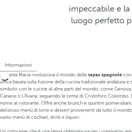
impeccabile e la
luogo perfetto p
Informazioni
La Santa María rivoluziona il mondo delle
tapas spagnole
con 
unica basata sulla fusione della cucina tradizionale andalusa e 
simbolo con le cucine di altre parti del mondo, come Genova, 
Canarie o L'Avana, seguendo le orme di Cristoforo Colombo, la
nome al ristorante. Offre anche brunch e spuntini pomeridiani
delizioso menù di torte e dessert provenienti da tutto il mondo
vasto menù di cocktail, drink e liquori.
Un ristorante che è una tappa obbligata sia per i viaggiatori am