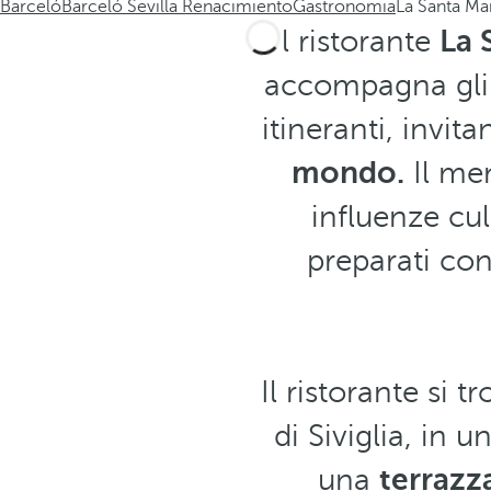
Barceló
Barceló Sevilla Renacimiento
Gastronomia
La Santa Ma
Il ristorante
La 
accompagna gli o
itineranti, invit
mondo.
Il men
influenze cu
preparati con
Il ristorante si 
di Siviglia, in 
una
terrazz