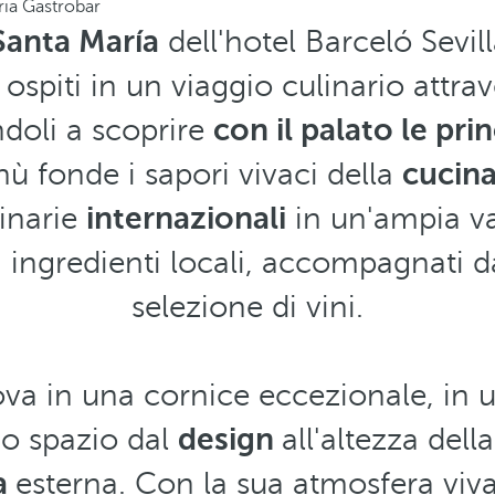
ria Gastrobar
Santa María
dell'hotel Barceló Sevi
spiti in un viaggio culinario attrav
andoli a scoprire
con il palato le pri
ù fonde i sapori vivaci della
cucina
linarie
internazionali
in un'ampia var
 ingredienti locali, accompagnati d
selezione di vini.
trova in una cornice eccezionale, in u
uno spazio dal
design
all'altezza del
a
esterna. Con la sua atmosfera vivac