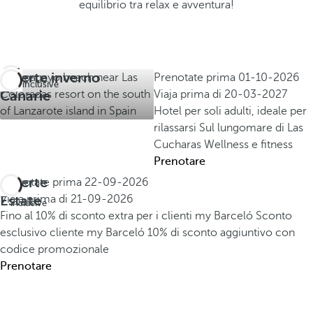
equilibrio tra relax e avventura!
Offerte inverno
Prenotate prima
01-10-2026
All inclusive
Canarie
Viaja prima di
20-03-2027
Hotel per soli adulti, ideale per
rilassarsi
Sul lungomare di Las
Cucharas
Wellness e fitness
Prenotare
Offerte
Prenotate prima
22-09-2026
All
Estate
Viaja prima di
21-09-2026
inclusive
Fino al 10% di sconto extra per i clienti my Barceló
Sconto
esclusivo cliente my Barceló
10% di sconto aggiuntivo con
codice promozionale
Prenotare