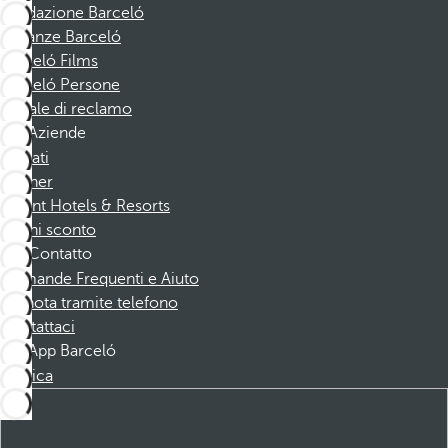
Fondazione Barceló
Vacanze Barceló
Barceló Films
Barceló Persone
Canale di reclamo
Aziende
Affiliati
Partner
Dorint Hotels & Resorts
Buoni sconto
Contatto
Domande Frequenti e Aiuto
Prenota tramite telefono
Contattaci
App Barceló
Scarica