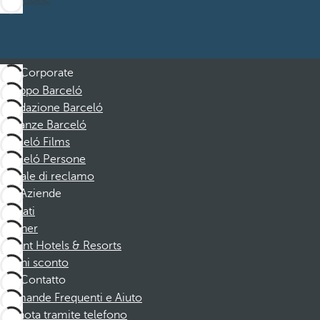
Corporate
Gruppo Barceló
Fondazione Barceló
Vacanze Barceló
Barceló Films
Barceló Persone
Canale di reclamo
Aziende
Affiliati
Partner
Dorint Hotels & Resorts
Buoni sconto
Contatto
Domande Frequenti e Aiuto
Prenota tramite telefono