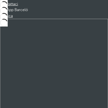
Contattaci
App Barceló
Scarica