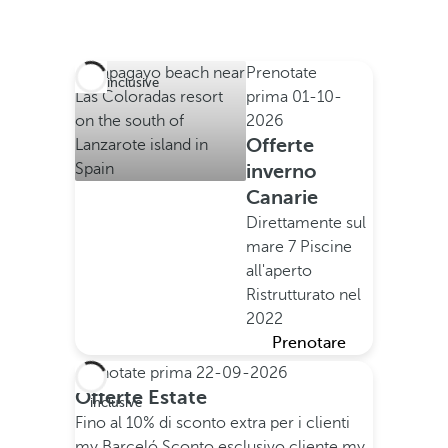
Prenotate
All inclusive
prima
01-10-
2026
Offerte
inverno
Canarie
Direttamente sul
mare
7 Piscine
all'aperto
Ristrutturato nel
2022
Prenotare
Prenotate prima
22-09-2026
All
Offerte Estate
inclusive
Fino al 10% di sconto extra per i clienti
my Barceló
Sconto esclusivo cliente my