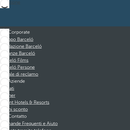
Iscrizione
Corporate
Gruppo Barceló
Fondazione Barceló
Vacanze Barceló
Barceló Films
Barceló Persone
Canale di reclamo
Aziende
Affiliati
Partner
Dorint Hotels & Resorts
Buoni sconto
Contatto
Domande Frequenti e Aiuto