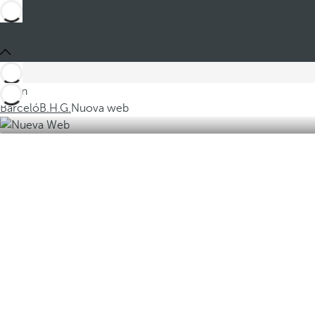
Sei in
Barceló
B.H.G.
Nuova web