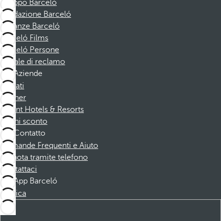
Gruppo Barceló
Fondazione Barceló
Vacanze Barceló
Barceló Films
Barceló Persone
Canale di reclamo
Aziende
Affiliati
Partner
Dorint Hotels & Resorts
Buoni sconto
Contatto
Domande Frequenti e Aiuto
Prenota tramite telefono
Contattaci
App Barceló
Scarica