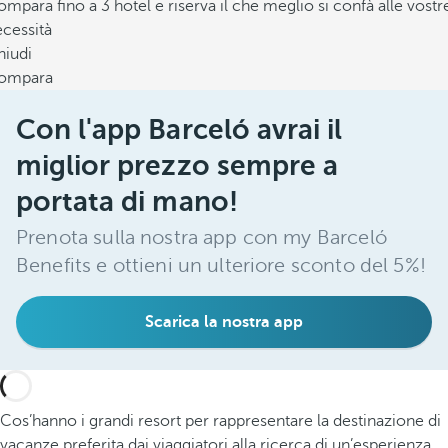
mpara fino a 3 hotel e riserva il che meglio si confà alle vostr
cessità
hiudi
ompara
Con l'app Barceló avrai il
miglior prezzo sempre a
portata di mano!
Prenota sulla nostra app con my Barceló
Benefits e ottieni un ulteriore sconto del 5%!
Scarica la nostra app
Cos’hanno i grandi resort per rappresentare la destinazione di
vacanze preferita dai viaggiatori alla ricerca di un’esperienza