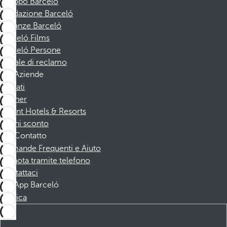
Gruppo Barceló
Fondazione Barceló
Vacanze Barceló
Barceló Films
Barceló Persone
Canale di reclamo
Aziende
Affiliati
Partner
Dorint Hotels & Resorts
Buoni sconto
Contatto
Domande Frequenti e Aiuto
Prenota tramite telefono
Contattaci
App Barceló
Scarica