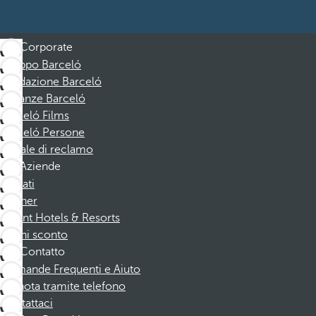
Corporate
Gruppo Barceló
Fondazione Barceló
Vacanze Barceló
Barceló Films
Barceló Persone
Canale di reclamo
Aziende
Affiliati
Partner
Dorint Hotels & Resorts
Buoni sconto
Contatto
Domande Frequenti e Aiuto
Prenota tramite telefono
Contattaci