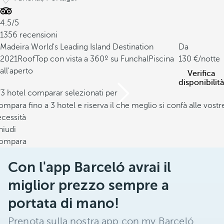
4.5/5
1356 recensioni
Madeira World's Leading Island Destination
Da
2021
RoofTop con vista a 360º su Funchal
Piscina
130
/notte
all'aperto
Verifica
disponibilità
/3 hotel comparar selezionati per
mpara fino a 3 hotel e riserva il che meglio si confà alle vostr
cessità
hiudi
ompara
Con l'app Barceló avrai il
miglior prezzo sempre a
portata di mano!
Prenota sulla nostra app con my Barceló