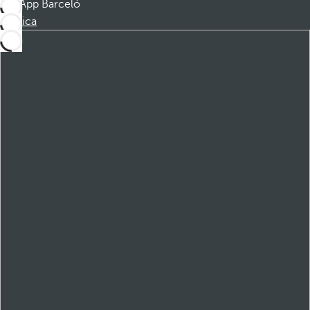
App Barceló
Scarica