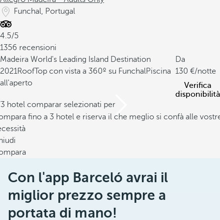
Funchal, Portugal
4.5/5
1356 recensioni
Madeira World's Leading Island Destination
Da
2021
RoofTop con vista a 360º su Funchal
Piscina
130
/notte
all'aperto
Verifica
disponibilità
/3 hotel comparar selezionati per
mpara fino a 3 hotel e riserva il che meglio si confà alle vostr
cessità
hiudi
ompara
Con l'app Barceló avrai il
miglior prezzo sempre a
portata di mano!