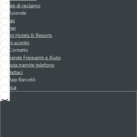
Canale di reclamo
Aziende
Affiliati
Partner
Dorint Hotels & Resorts
Buoni sconto
Contatto
Domande Frequenti e Aiuto
Prenota tramite telefono
Contattaci
App Barceló
Scarica