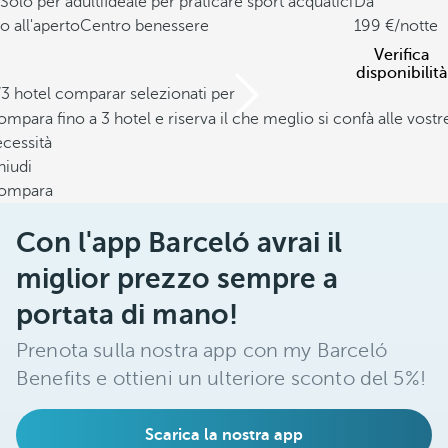
Solo per adulti
Ideale per praticare sport acquatici
Da
o all'aperto
Centro benessere
199
/notte
Verifica
disponibilità
/3 hotel comparar selezionati per
mpara fino a 3 hotel e riserva il che meglio si confà alle vostr
cessità
hiudi
ompara
Con l'app Barceló avrai il
miglior prezzo sempre a
portata di mano!
Prenota sulla nostra app con my Barceló
Benefits e ottieni un ulteriore sconto del 5%!
Scarica la nostra app