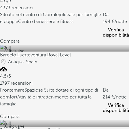
4.6/5
4373 recensioni
Situato nel centro di Corralejo
Ideale per famiglie
Da
e coppie
Centro benessere e fitness
194
/notte
Verifica
disponibilità
Compara
All inclusive
Barceló Fuerteventura Royal Level
Antigua, Spain
4.5/5
1797 recensioni
Frontemare
Spaziose Suite dotate di ogni tipo di
Da
comfort
Attività e intrattenimento per tutta la
214
/notte
famiglia
Verifica
disponibilità
Compara
All inclusive