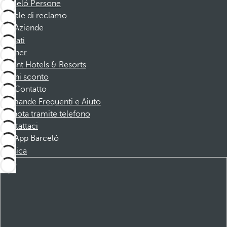
Barceló Persone
Canale di reclamo
Aziende
Affiliati
Partner
Dorint Hotels & Resorts
Buoni sconto
Contatto
Domande Frequenti e Aiuto
Prenota tramite telefono
Contattaci
App Barceló
Scarica