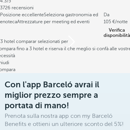
4.3/5
3726 recensioni
Posizione eccellente
Seleziona gastronomia ed
Da
enoteca
Attrezzature per meeting ed eventi
105
/notte
Verifica
disponibilità
/3 hotel comparar selezionati per
mpara fino a 3 hotel e riserva il che meglio si confà alle vostr
cessità
hiudi
ompara
Con l'app Barceló avrai il
miglior prezzo sempre a
portata di mano!
Prenota sulla nostra app con my Barceló
Benefits e ottieni un ulteriore sconto del 5%!