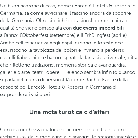
Un buon padrone di casa, come i Barceló Hotels & Resorts in
Germania, sa come avvicinare il fascino ancora da scoprire
della Germania. Oltre ai cliché occasionali come la birra di
qualità che viene omaggiata con
due eventi imperdibili
all'anno: l'Oktoberfest (settembre) e il Frhülingfest (aprile).
Anche nell'esperienza degli ospiti ci sono le foreste che
esauriscono la tavolozza dei colori e invitano a perdersi;
castelli fiabeschi che hanno ispirato la fantasia universale; città
che riflettono tradizione, memoria storica e avanguardia;
gallerie d'arte, teatri, opere... L'elenco sembra infinito quando
si parla della terra di personalità come Bach o Kant e della
capacità dei Barceló Hotels & Resorts in Germania di
sorprendere i visitatori.
Una meta turistica e d'affari
Con una ricchezza culturale che riempie le città e la loro
architettura, dalle montagne alle spiagge, le regioni vinicole e