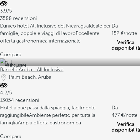
3.9/5
3588 recensioni
L'unico hotel All Inclusive del Nicaragua
Ideale per
Da
famiglie, coppie e viaggi di lavoro
Eccellente
152
/notte
offerta gastronomica internazionale
Verifica
disponibilità
Compara
All inclusive
Barceló Aruba - All Inclusive
Palm Beach, Aruba
4.2/5
13054 recensioni
Hotel a due passi dalla spiaggia, facilmente
Da
raggiungibile
Ambiente perfetto per tutta la
477
/notte
famiglia
Ampia offerta gastronomica
Verifica
disponibilità
Compara