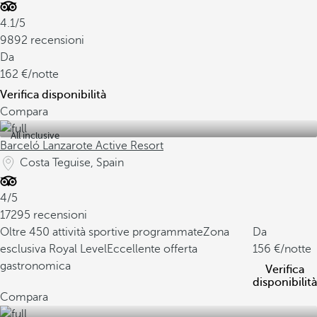
4.1/5
9892 recensioni
Da
162
/notte
Verifica disponibilità
Compara
All inclusive
Barceló Lanzarote Active Resort
Costa Teguise, Spain
4/5
17295 recensioni
Oltre 450 attività sportive programmate
Zona
Da
esclusiva Royal Level
Eccellente offerta
156
/notte
gastronomica
Verifica
disponibilità
Compara