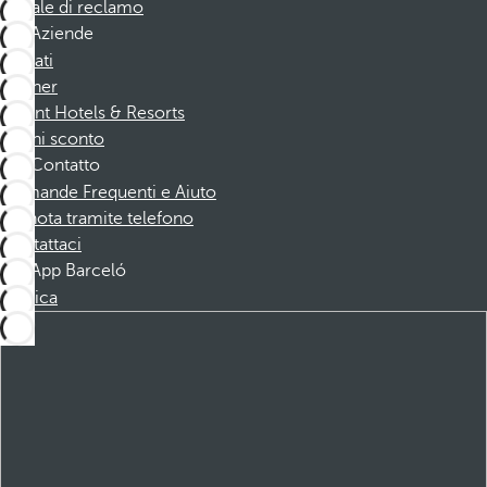
Canale di reclamo
Aziende
Affiliati
Partner
Dorint Hotels & Resorts
Buoni sconto
Contatto
Domande Frequenti e Aiuto
Prenota tramite telefono
Contattaci
App Barceló
Scarica