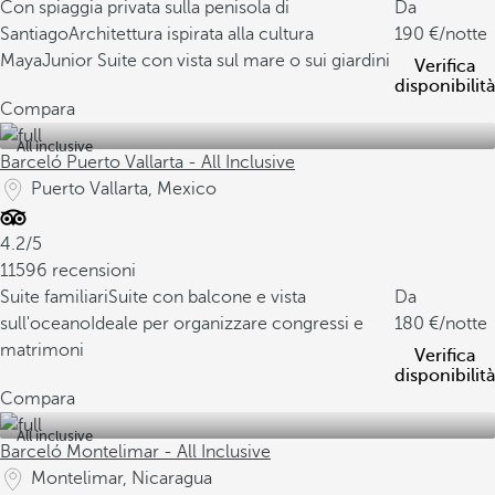
Con spiaggia privata sulla penisola di
Da
Santiago
Architettura ispirata alla cultura
190
/notte
Maya
Junior Suite con vista sul mare o sui giardini
Verifica
disponibilità
Compara
All inclusive
Barceló Puerto Vallarta - All Inclusive
Puerto Vallarta, Mexico
4.2/5
11596 recensioni
Suite familiari
Suite con balcone e vista
Da
sull'oceano
Ideale per organizzare congressi e
180
/notte
matrimoni
Verifica
disponibilità
Compara
All inclusive
Barceló Montelimar - All Inclusive
Montelimar, Nicaragua