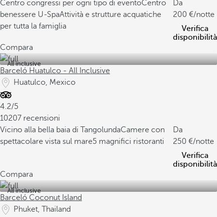
Centro congressi per ogni tipo di evento
Centro
Da
benessere U-Spa
Attività e strutture acquatiche
200
/notte
per tutta la famiglia
Verifica
disponibilità
Compara
All inclusive
Barceló Huatulco - All Inclusive
Huatulco, Mexico
4.2/5
10207 recensioni
Vicino alla bella baia di Tangolunda
Camere con
Da
spettacolare vista sul mare
5 magnifici ristoranti
250
/notte
Verifica
disponibilità
Compara
All inclusive
Barceló Coconut Island
Phuket, Thailand