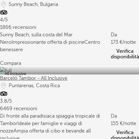
Sunny Beach, Bulgaria
4/5
1866 recensioni
Sunny Beach, sulla costa del Mar
Da
Nero
Impressionante offerta di piscine
Centro
173
/notte
benessere
Verifica
disponibilità
Compara
All inclusive
Barceló Tambor - All Inclusive
Puntarenas, Costa Rica
3.8/5
6469 recensioni
Di fronte alla paradisiaca spiaggia tropicale di
Da
Tambor
Ideale per famiglie e viaggi di
155
/notte
nozze
Ampia offerta di cibo e bevande all
Verifica
disponibilità
inclusive