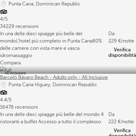
Punta Cana, Dominican Republic
4/5
34229 recensioni
In una delle dieci spiagge più belle del
Da
mondo
L’hotel più completo in Punta Cana
80%
229
/notte
delle camere con vista mare e vasca
Verifica
disponibilità
idromassaggio
Compara
All inclusive
Barceló Bávaro Beach - Adults only - All Inclusive
Punta Cana Higuey, Dominican Republic
4.4/5
16478 recensioni
In una delle dieci spiagge più belle del mondo
4
Da
ristoranti a buffet
Accesso a tutto il complesso
222
/notte
Verifica