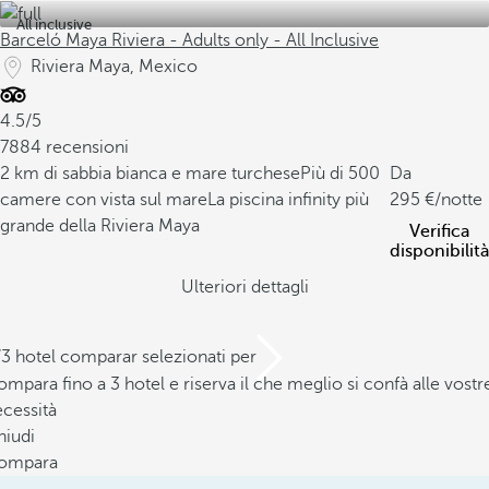
All inclusive
Barceló Maya Riviera - Adults only - All Inclusive
Riviera Maya, Mexico
4.5/5
7884 recensioni
2 km di sabbia bianca e mare turchese
Più di 500
Da
camere con vista sul mare
La piscina infinity più
295
/notte
grande della Riviera Maya
Verifica
disponibilità
Ulteriori dettagli
/3 hotel comparar selezionati per
mpara fino a 3 hotel e riserva il che meglio si confà alle vostr
cessità
hiudi
ompara