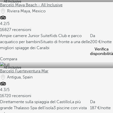
All inclusive
Barceló Maya Beach - All Inclusive
Riviera Maya, Mexico
4.2/5
16827 recensioni
Ampie camere Junior Suite
Kids Club e parco
Da
acquatico per bambini
Situato di fronte a una delle
200
/notte
migliori spiagge dei Caraibi
Verifica
disponibilità
Compara
All inclusive
Barceló Fuerteventura Mar
Antigua, Spain
4.3/5
16720 recensioni
Direttamente sulla spiaggia del Castillo
La più
Da
grande Thalasso Spa dell'isola
3 piscine con vista
187
/notte