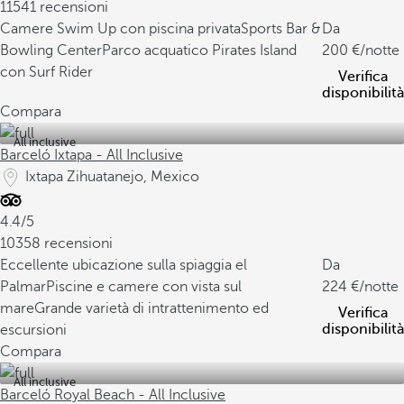
11541 recensioni
Camere Swim Up con piscina privata
Sports Bar &
Da
Bowling Center
Parco acquatico Pirates Island
200
/notte
con Surf Rider
Verifica
disponibilità
Compara
All inclusive
Barceló Ixtapa - All Inclusive
Ixtapa Zihuatanejo, Mexico
4.4/5
10358 recensioni
Eccellente ubicazione sulla spiaggia el
Da
Palmar
Piscine e camere con vista sul
224
/notte
mare
Grande varietà di intrattenimento ed
Verifica
disponibilità
escursioni
Compara
All inclusive
Barceló Royal Beach - All Inclusive