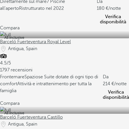
Direttamente sul mare
7 Piscine
Da
all'aperto
Ristrutturato nel 2022
180
/notte
Verifica
disponibilità
Compara
All inclusive
Barceló Fuerteventura Royal Level
Antigua, Spain
4.5/5
1797 recensioni
Frontemare
Spaziose Suite dotate di ogni tipo di
Da
comfort
Attività e intrattenimento per tutta la
214
/notte
famiglia
Verifica
disponibilità
Compara
All inclusive
Barceló Fuerteventura Castillo
Antigua, Spain