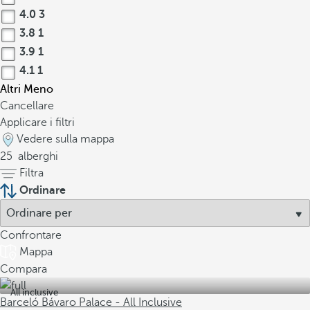
4.0
3
3.8
1
3.9
1
4.1
1
Altri
Meno
Cancellare
Applicare i filtri
Vedere sulla mappa
25
alberghi
Filtra
Ordinare
Confrontare
Mappa
Compara
All inclusive
Barceló Bávaro Palace - All Inclusive