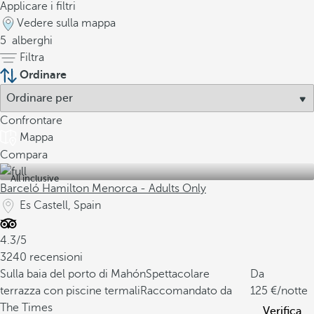
Applicare i filtri
Vedere sulla mappa
5
alberghi
Filtra
Ordinare
Confrontare
Mappa
Compara
All inclusive
Barceló Hamilton Menorca - Adults Only
Es Castell, Spain
4.3/5
3240 recensioni
Sulla baia del porto di Mahón
Spettacolare
Da
terrazza con piscine termali
Raccomandato da
125
/notte
The Times
Verifica