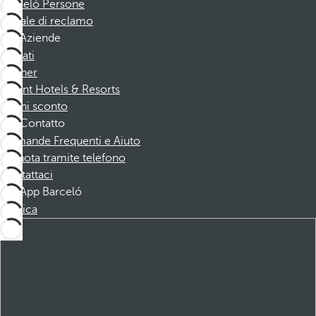
Barceló Persone
Canale di reclamo
Aziende
Affiliati
Partner
Dorint Hotels & Resorts
Buoni sconto
Contatto
Domande Frequenti e Aiuto
Prenota tramite telefono
Contattaci
App Barceló
Scarica