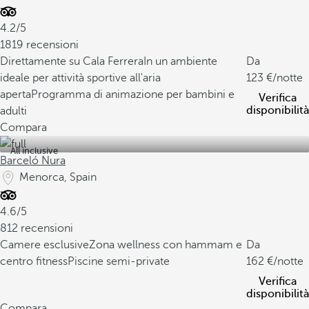
4.2/5
1819 recensioni
Direttamente su Cala Ferrera
In un ambiente
Da
ideale per attività sportive all'aria
123
/notte
aperta
Programma di animazione per bambini e
Verifica
disponibilità
adulti
Compara
All inclusive
Barceló Nura
Menorca, Spain
4.6/5
812 recensioni
Camere esclusive
Zona wellness con hammam e
Da
centro fitness
Piscine semi-private
162
/notte
Verifica
disponibilità
Compara