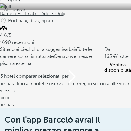
All inclusive
Barceló Portinatx - Adults Only
Portinatx, Ibiza, Spain
4.6/5
1690 recensioni
Situato ai piedi di una suggestiva baia
Tutte le
Da
camere sono ristrutturate
Centro wellness e
163
/notte
piscina esterna
Verifica
disponibilità
/3 hotel comparar selezionati per
mpara fino a 3 hotel e riserva il che meglio si confà alle vostr
cessità
hiudi
ompara
Con l'app Barceló avrai il
miglior prezzo sempre a