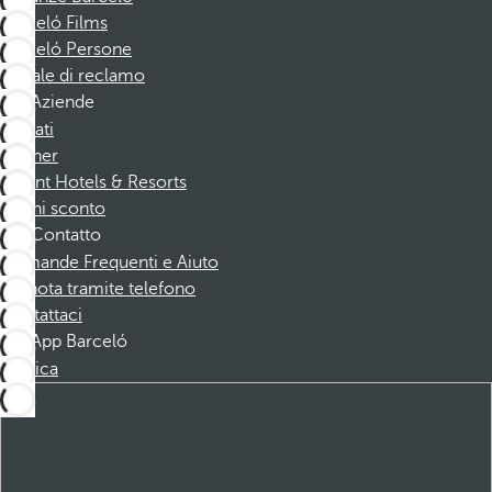
Barceló Films
Barceló Persone
Canale di reclamo
Aziende
Affiliati
Partner
Dorint Hotels & Resorts
Buoni sconto
Contatto
Domande Frequenti e Aiuto
Prenota tramite telefono
Contattaci
App Barceló
Scarica