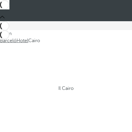
Sei in
Barceló
Hotel
Cairo
Il Cairo