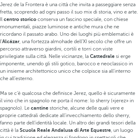
Jerez de la Frontera è una città che invita a passeggiare senza
fretta, scoprendo ad ogni passo il suo mix di storia, vino e arte.
Il
centro storico
conserva un fascino speciale, con chiese
monumentali, piazze luminose e antiche mura che ne
ricordano il passato arabo. Uno dei luoghi più emblematici è
l'
Alcázar
, una fortezza almohade dell'XI secolo che offre un
percorso attraverso giardini, cortili e torri con viste
privilegiate sulla città. Nelle vicinanze, la
Cattedrale
si erge
imponente, unendo gli stili gotico, barocco e neoclassico in
un insieme architettonico unico che colpisce sia all'interno
che all'esterno.
Ma se c'è qualcosa che definisce Jerez, quello è sicuramente
il vino che in spagnolo ne porta il nome: lo sherry («jerez» in
spagnolo). Le
cantine
storiche, alcune delle quali vere e
proprie cattedrali dedicate all'invecchiamento dello sherry,
fanno parte dell'identità locale. Un altro dei grandi tesori della
città è la
Scuola Reale Andalusa di Arte Equestre
, un luogo
in cui tradizione ed eleganza si fondono in spettacoli che