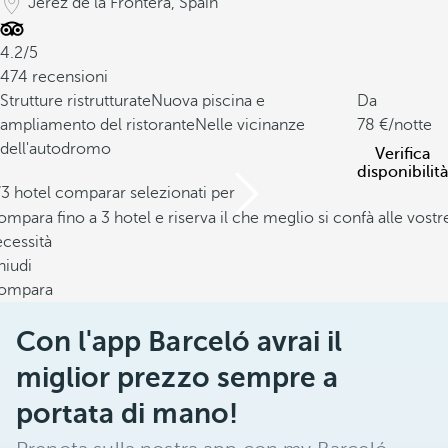
Jerez de la Frontera, Spain
4.2/5
474 recensioni
Strutture ristrutturate
Nuova piscina e
Da
ampliamento del ristorante
Nelle vicinanze
78
/notte
dell'autodromo
Verifica
disponibilità
/3 hotel comparar selezionati per
mpara fino a 3 hotel e riserva il che meglio si confà alle vostr
cessità
hiudi
ompara
Con l'app Barceló avrai il
miglior prezzo sempre a
portata di mano!