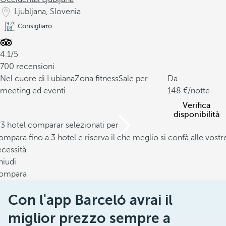
Ljubljana, Slovenia
Consigliato
4.1/5
700 recensioni
Nel cuore di Lubiana
Zona fitness
Sale per
Da
meeting ed eventi
148
/notte
Verifica
disponibilità
/3 hotel comparar selezionati per
mpara fino a 3 hotel e riserva il che meglio si confà alle vostr
cessità
hiudi
ompara
Con l'app Barceló avrai il
miglior prezzo sempre a