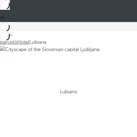
Sei in
Barceló
Hotel
Lubiana
Lubiano