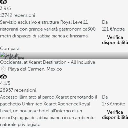
3.9/5
13742 recensioni
Servizio esclusivo e strutture Royal Level
11
Da
ristoranti con grande varietà gastronomica
300
121
/notte
metri di spiaggi di sabbia bianca e finissima
Verifica
disponibilità
Compara
All inclusive
Occidental at Xcaret Destination - All Inclusive
Playa del Carmen, Mexico
4.1/5
26957 recensioni
Accesso illimitato al parco Xcaret prenotando il
Da
pacchetto Unlimited Xcaret Xperience
Royal
173
/notte
Level, un boutique hotel all'interno di un
Verifica
disponibilità
resort
Spiaggia di sabbia bianca in un ambiente
naturale privilegiato