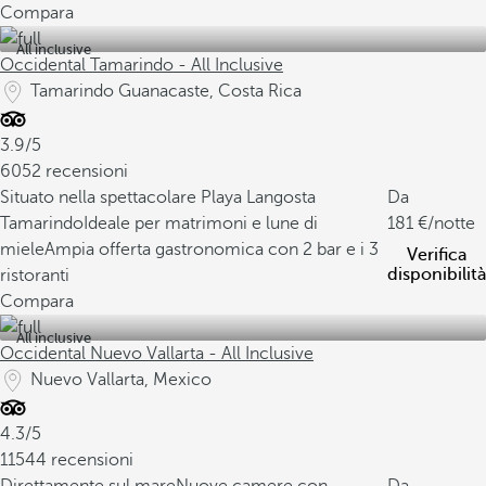
Compara
All inclusive
Occidental Tamarindo - All Inclusive
Tamarindo Guanacaste, Costa Rica
3.9/5
6052 recensioni
Situato nella spettacolare Playa Langosta
Da
Tamarindo
Ideale per matrimoni e lune di
181
/notte
miele
Ampia offerta gastronomica con 2 bar e i 3
Verifica
disponibilità
ristoranti
Compara
All inclusive
Occidental Nuevo Vallarta - All Inclusive
Nuevo Vallarta, Mexico
4.3/5
11544 recensioni