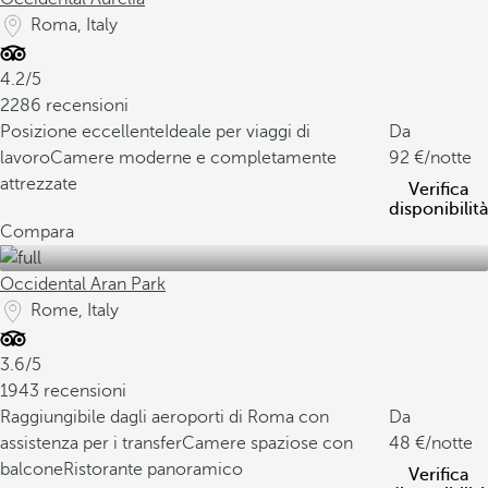
Roma, Italy
4.2/5
2286 recensioni
Posizione eccellente
Ideale per viaggi di
Da
lavoro
Camere moderne e completamente
92
/notte
attrezzate
Verifica
disponibilità
Compara
Occidental Aran Park
Rome, Italy
3.6/5
1943 recensioni
Raggiungibile dagli aeroporti di Roma con
Da
assistenza per i transfer
Camere spaziose con
48
/notte
balcone
Ristorante panoramico
Verifica