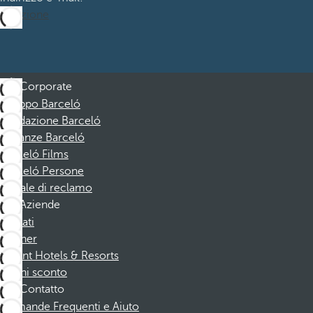
Iscrizione
Corporate
Gruppo Barceló
Fondazione Barceló
Vacanze Barceló
Barceló Films
Barceló Persone
Canale di reclamo
Aziende
Affiliati
Partner
Dorint Hotels & Resorts
Buoni sconto
Contatto
Domande Frequenti e Aiuto