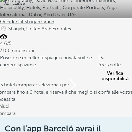
All inclusive
Occidental Sharjah Grand
Sharjah, United Arab Emirates
4.6/5
3106 recensioni
Posizione eccellente
Spiaggia privata
Suite e
Da
camere spaziose
63
/notte
Verifica
disponibilità
/3 hotel comparar selezionati per
mpara fino a 3 hotel e riserva il che meglio si confà alle vostr
cessità
hiudi
ompara
Con l'app Barceló avrai il