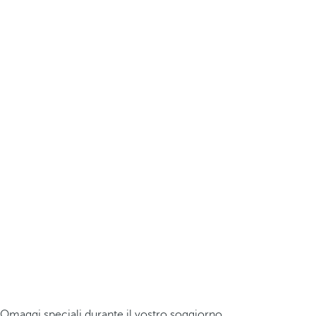
Omaggi speciali durante il vostro soggiorno