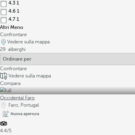
4.3
1
4.6
1
4.7
1
Altri
Meno
Confrontare
Vedere sulla mappa
29
alberghi
Confrontare
Vedere sulla mappa
Compara
Occidental Faro
Faro, Portugal
Nuova apertura
4.4/5