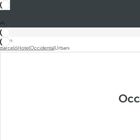
Sei in
Barceló
Hotel
Occidental
Urbani
Occ