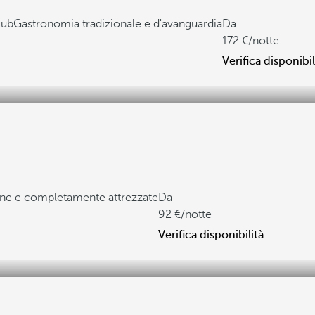
lub
Gastronomia tradizionale e d'avanguardia
Da
172
/notte
Verifica disponibil
e e completamente attrezzate
Da
92
/notte
Verifica disponibilità