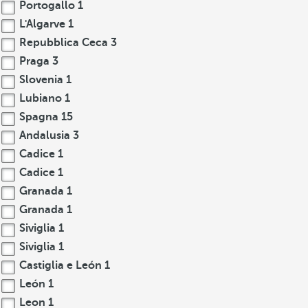
Portogallo
1
L'Algarve
1
Repubblica Ceca
3
Praga
3
Slovenia
1
Lubiano
1
Spagna
15
Andalusia
3
Cadice
1
Cadice
1
Granada
1
Granada
1
Siviglia
1
Siviglia
1
Castiglia e León
1
León
1
Leon
1