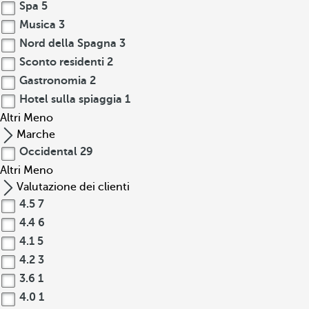
Spa
5
Musica
3
Nord della Spagna
3
Sconto residenti
2
Gastronomia
2
Hotel sulla spiaggia
1
Altri
Meno
Marche
Occidental
29
Altri
Meno
Valutazione dei clienti
4.5
7
4.4
6
4.1
5
4.2
3
3.6
1
4.0
1