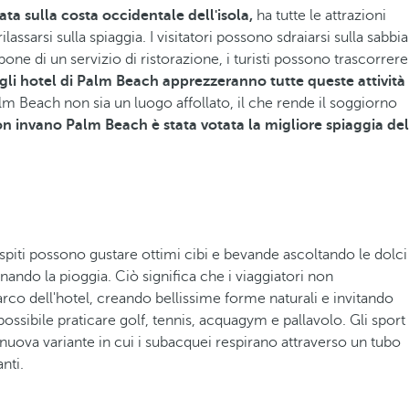
ta sulla costa occidentale dell'isola,
ha tutte le attrazioni
assarsi sulla spiaggia. I visitatori possono sdraiarsi sulla sabbia
ne di un servizio di ristorazione, i turisti possono trascorrere
degli hotel di Palm Beach apprezzeranno tutte queste attività
lm Beach non sia un luogo affollato, il che rende il soggiorno
n invano Palm Beach è stata votata la migliore spiaggia del
i ospiti possono gustare ottimi cibi e bevande ascoltando le dolci
ndo la pioggia. Ciò significa che i viaggiatori non
co dell'hotel, creando bellissime forme naturali e invitando
ossibile praticare golf, tennis, acquagym e pallavolo. Gli sport
uova variante in cui i subacquei respirano attraverso un tubo
nti.