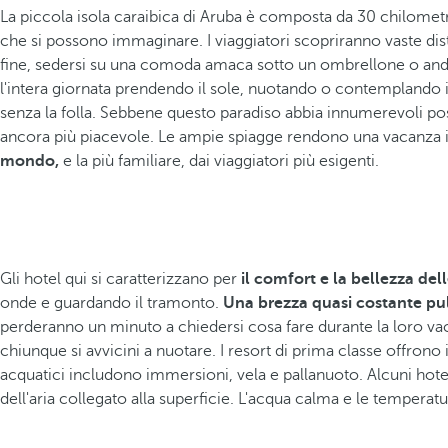
La piccola isola caraibica di Aruba è composta da 30 chilometr
che si possono immaginare. I viaggiatori scopriranno vaste dis
fine, sedersi su una comoda amaca sotto un ombrellone o andare 
l'intera giornata prendendo il sole, nuotando o contemplando il
senza la folla. Sebbene questo paradiso abbia innumerevoli post
ancora più piacevole. Le ampie spiagge rendono una vacanza in
mondo,
e la più familiare, dai viaggiatori più esigenti.
Gli hotel qui si caratterizzano per
il comfort e la bellezza del
onde e guardando il tramonto.
Una brezza quasi costante puli
perderanno un minuto a chiedersi cosa fare durante la loro vac
chiunque si avvicini a nuotare. I resort di prima classe offron
acquatici includono immersioni, vela e pallanuoto. Alcuni hote
dell'aria collegato alla superficie. L'acqua calma e le temperatu