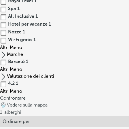
Royal Level
1
Spa
1
All Inclusive
1
Hotel per vacanze
1
Nozze
1
Wi-Fi gratis
1
Altri
Meno
Marche
Barceló
1
Altri
Meno
Valutazione dei clienti
4.2
1
Altri
Meno
Confrontare
Vedere sulla mappa
1
alberghi