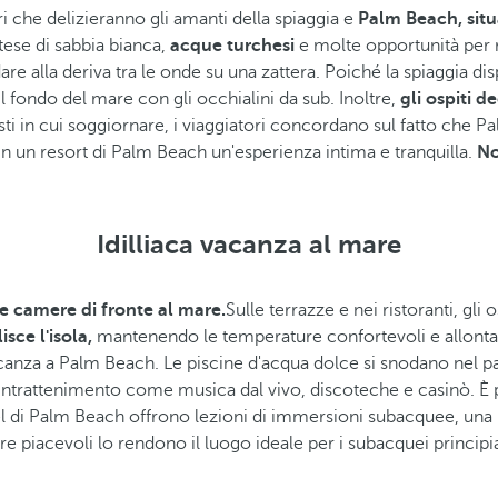
i che delizieranno gli amanti della spiaggia e
Palm Beach, situa
tese di sabbia bianca,
acque turchesi
e molte opportunità per ril
alla deriva tra le onde su una zattera. Poiché la spiaggia dispo
 fondo del mare con gli occhialini da sub. Inoltre,
gli ospiti 
i in cui soggiornare, i viaggiatori concordano sul fatto che Pa
 un resort di Palm Beach un'esperienza intima e tranquilla.
No
Idilliaca vacanza al mare
le camere di fronte al mare.
Sulle terrazze e nei ristoranti, gl
sce l'isola,
mantenendo le temperature confortevoli e allontana
anza a Palm Beach. Le piscine d'acqua dolce si snodano nel par
o intrattenimento come musica dal vivo, discoteche e casinò. È p
l di Palm Beach offrono lezioni di immersioni subacquee, una n
re piacevoli lo rendono il luogo ideale per i subacquei principia