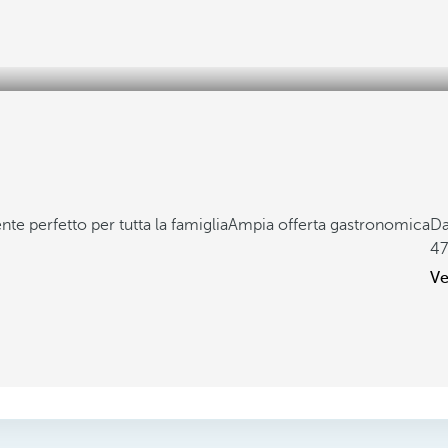
te perfetto per tutta la famiglia
Ampia offerta gastronomica
D
47
Ve