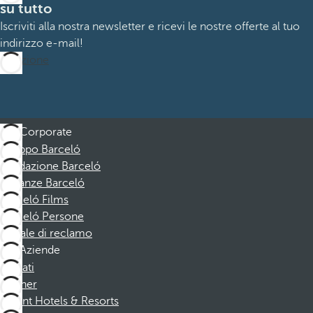
su tutto
Iscriviti alla nostra newsletter e ricevi le nostre offerte al tuo
indirizzo e-mail!
Iscrizione
Corporate
Gruppo Barceló
Fondazione Barceló
Vacanze Barceló
Barceló Films
Barceló Persone
Canale di reclamo
Aziende
Affiliati
Partner
Dorint Hotels & Resorts