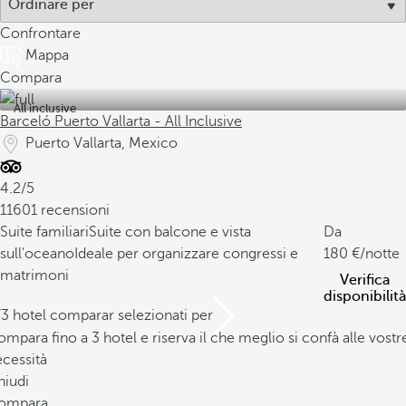
Confrontare
Mappa
Compara
All inclusive
Barceló Puerto Vallarta - All Inclusive
Puerto Vallarta, Mexico
4.2/5
11601 recensioni
Suite familiari
Suite con balcone e vista
Da
sull'oceano
Ideale per organizzare congressi e
180
/notte
matrimoni
Verifica
disponibilità
/3 hotel comparar selezionati per
mpara fino a 3 hotel e riserva il che meglio si confà alle vostr
cessità
hiudi
ompara