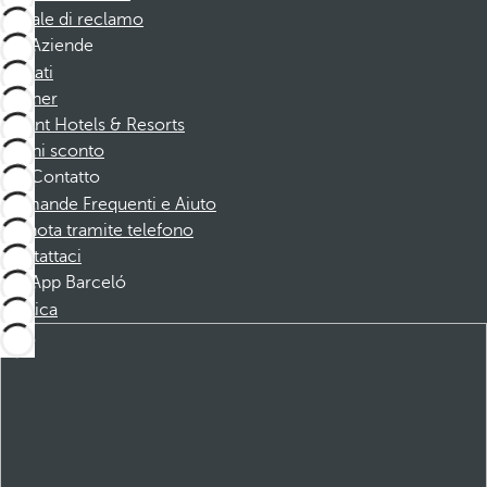
Canale di reclamo
Aziende
Affiliati
Partner
Dorint Hotels & Resorts
Buoni sconto
Contatto
Domande Frequenti e Aiuto
Prenota tramite telefono
Contattaci
App Barceló
Scarica