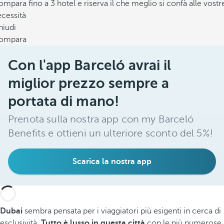
mpara fino a 3 hotel e riserva il che meglio si confà alle vostr
cessità
hiudi
ompara
Con l'app Barceló avrai il
miglior prezzo sempre a
portata di mano!
Prenota sulla nostra app con my Barceló
Benefits e ottieni un ulteriore sconto del 5%!
Scarica la nostra app
Dubai
sembra pensata per i viaggiatori più esigenti in cerca di
esclusività.
Tutto è lusso in questa città
con le più numerose