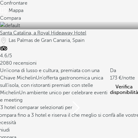
Confrontare
Mappa
Compara
Santa Catalina, a Royal Hideaway Hotel
Las Palmas de Gran Canaria, Spain
4.6/5
2080 recensioni
Un'icona di lusso e cultura, premiata con una
Da
Chiave Michelin
Un'offerta gastronomica unica
173
/notte
sull'isola, con ristoranti premiati con stelle
Verifica
disponibilità
Michelin
Un ambiente unico per celebrare eventi
e meeting
/3 hotel comparar selezionati per
mpara fino a 3 hotel e riserva il che meglio si confà alle vostr
cessità
hiudi
ompara