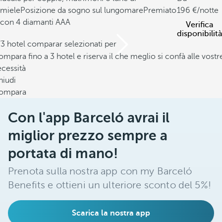
miele
Posizione da sogno sul lungomare
Premiato
196
/notte
con 4 diamanti AAA
Verifica
disponibilità
/3 hotel comparar selezionati per
mpara fino a 3 hotel e riserva il che meglio si confà alle vostr
cessità
hiudi
ompara
Con l'app Barceló avrai il
miglior prezzo sempre a
portata di mano!
Prenota sulla nostra app con my Barceló
Benefits e ottieni un ulteriore sconto del 5%!
Scarica la nostra app