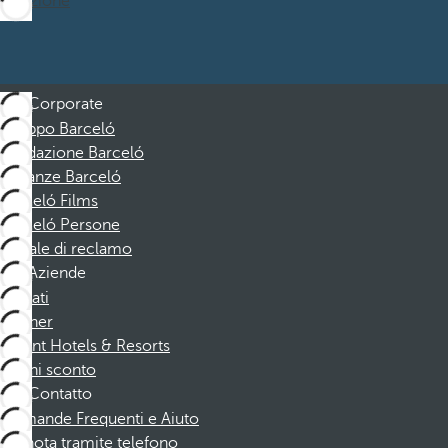
Iscrizione
Corporate
Gruppo Barceló
Fondazione Barceló
Vacanze Barceló
Barceló Films
Barceló Persone
Canale di reclamo
Aziende
Affiliati
Partner
Dorint Hotels & Resorts
Buoni sconto
Contatto
Domande Frequenti e Aiuto
Prenota tramite telefono