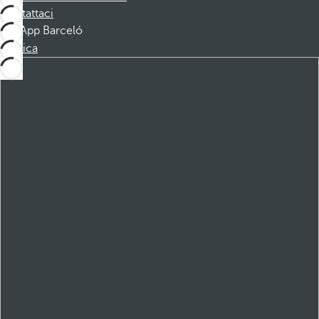
Contattaci
App Barceló
Scarica