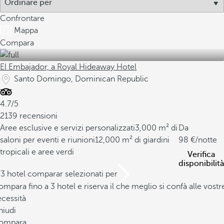
Confrontare
Mappa
Compara
El Embajador, a Royal Hideaway Hotel
Santo Domingo, Dominican Republic
4.7/5
2139 recensioni
Aree esclusive e servizi personalizzati
3,000 m² di
Da
saloni per eventi e riunioni
12,000 m² di giardini
98
/notte
tropicali e aree verdi
Verifica
disponibilità
/3 hotel comparar selezionati per
mpara fino a 3 hotel e riserva il che meglio si confà alle vostr
cessità
hiudi
ompara