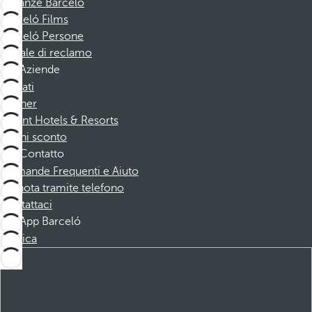
Vacanze Barceló
Barceló Films
Barceló Persone
Canale di reclamo
Aziende
Affiliati
Partner
Dorint Hotels & Resorts
Buoni sconto
Contatto
Domande Frequenti e Aiuto
Prenota tramite telefono
Contattaci
App Barceló
Scarica