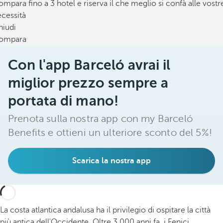
mpara fino a 3 hotel e riserva il che meglio si confà alle vostr
cessità
hiudi
ompara
Con l'app Barceló avrai il
miglior prezzo sempre a
portata di mano!
Prenota sulla nostra app con my Barceló
Benefits e ottieni un ulteriore sconto del 5%!
Scarica la nostra app
La costa atlantica andalusa ha il privilegio di ospitare la città
più antica dell'Occidente. Oltre 3.000 anni fa, i Fenici