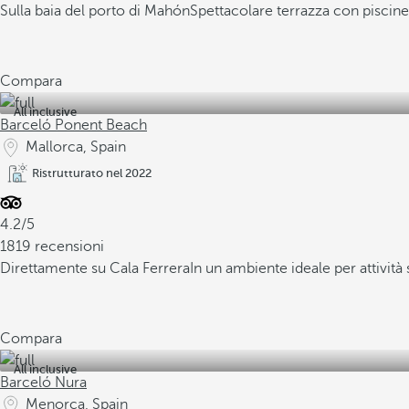
Sulla baia del porto di Mahón
Spettacolare terrazza con piscine
Compara
All inclusive
Barceló Ponent Beach
Mallorca, Spain
Ristrutturato nel 2022
4.2/5
1819 recensioni
Direttamente su Cala Ferrera
In un ambiente ideale per attività s
Compara
All inclusive
Barceló Nura
Menorca, Spain