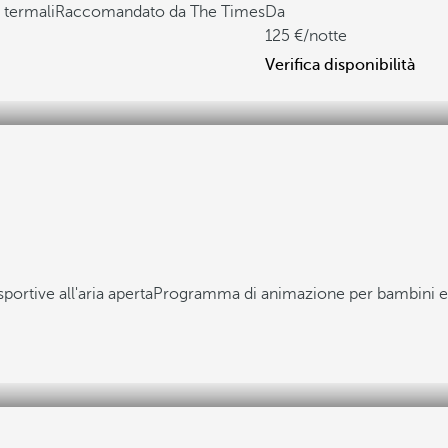
 termali
Raccomandato da The Times
Da
125
/notte
Verifica disponibilità
portive all'aria aperta
Programma di animazione per bambini e 