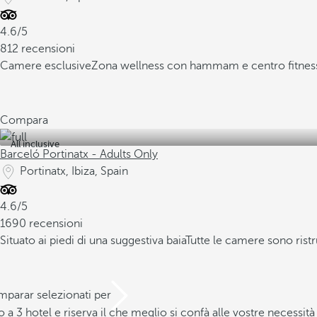
4.6/5
812 recensioni
Camere esclusive
Zona wellness con hammam e centro fitnes
Compara
All inclusive
Barceló Portinatx - Adults Only
Portinatx, Ibiza, Spain
4.6/5
1690 recensioni
Situato ai piedi di una suggestiva baia
Tutte le camere sono ristr
mparar selezionati per
a 3 hotel e riserva il che meglio si confà alle vostre necessità