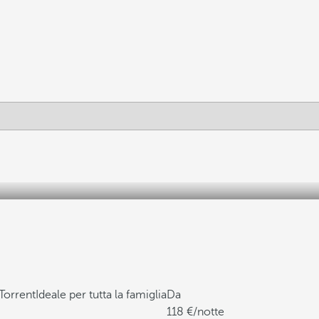
 Torrent
Ideale per tutta la famiglia
Da
118
/notte