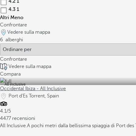
4.2
1
4.3
1
Altri
Meno
Confrontare
Vedere sulla mappa
6
alberghi
Confrontare
Vedere sulla mappa
Compara
All inclusive
Occidental Ibiza - All Inclusive
Port d'Es Torrent, Spain
4.1/5
4477 recensioni
All Inclusive.
A pochi metri dalla bellissima spiaggia di Port des