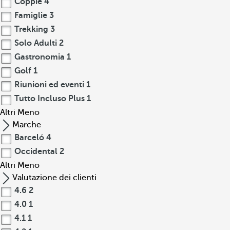
Coppie
4
Famiglie
3
Trekking
3
Solo Adulti
2
Gastronomia
1
Golf
1
Riunioni ed eventi
1
Tutto Incluso Plus
1
Altri
Meno
Marche
Barceló
4
Occidental
2
Altri
Meno
Valutazione dei clienti
4.6
2
4.0
1
4.1
1