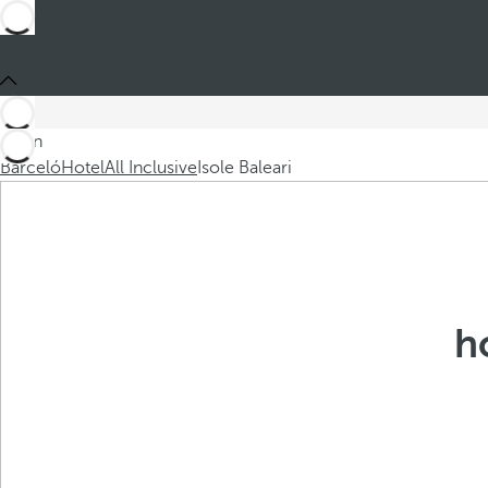
Sei in
Barceló
Hotel
All Inclusive
Isole Baleari
h