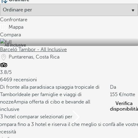
Confrontare
Mappa
Compara
All inclusive
Barceló Tambor - All Inclusive
Puntarenas, Costa Rica
3.8/5
6469 recensioni
Di fronte alla paradisiaca spiaggia tropicale di
Da
Tambor
Ideale per famiglie e viaggi di
155
/notte
nozze
Ampia offerta di cibo e bevande all
Verifica
disponibilità
inclusive
/3 hotel comparar selezionati per
mpara fino a 3 hotel e riserva il che meglio si confà alle vostr
cessità