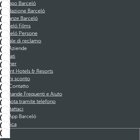
Gruppo Barceló
Fondazione Barceló
Vacanze Barceló
Barceló Films
Barceló Persone
Canale di reclamo
Aziende
Affiliati
Partner
Dorint Hotels & Resorts
Buoni sconto
Contatto
Domande Frequenti e Aiuto
Prenota tramite telefono
Contattaci
App Barceló
Scarica