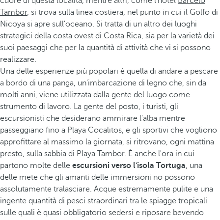
cuore di questa località, mentre altri, come l'hotel
Barceló
Tambor
, si trova sulla linea costiera, nel punto in cui il Golfo di
Nicoya si apre sull'oceano. Si tratta di un altro dei luoghi
strategici della costa ovest di Costa Rica, sia per la varietà dei
suoi paesaggi che per la quantità di attività che vi si possono
realizzare.
Una delle esperienze più popolari è quella di andare a pescare
a bordo di una panga, un'imbarcazione di legno che, sin da
molti anni, viene utilizzata dalla gente del luogo come
strumento di lavoro. La gente del posto, i turisti, gli
escursionisti che desiderano ammirare l'alba mentre
passeggiano fino a Playa Cocalitos, e gli sportivi che vogliono
approfittare al massimo la giornata, si ritrovano, ogni mattina
presto, sulla sabbia di Playa Tambor. È anche l'ora in cui
partono molte delle
escursioni verso l'isola Tortuga
, una
delle mete che gli amanti delle immersioni no possono
assolutamente tralasciare. Acque estremamente pulite e una
ingente quantità di pesci straordinari tra le spiagge tropicali
sulle quali è quasi obbligatorio sedersi e riposare bevendo