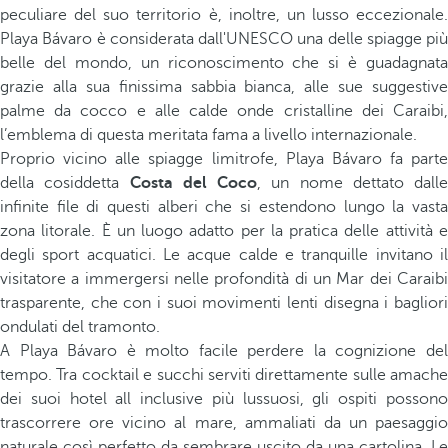
peculiare del suo territorio è, inoltre, un lusso eccezionale.
Playa Bávaro è considerata dall'UNESCO una delle spiagge più
belle del mondo, un riconoscimento che si è guadagnata
grazie alla sua finissima sabbia bianca, alle sue suggestive
palme da cocco e alle calde onde cristalline dei Caraibi,
l’emblema di questa meritata fama a livello internazionale.
Proprio vicino alle spiagge limitrofe, Playa Bávaro fa parte
della cosiddetta
Costa del Coco
, un nome dettato dalle
infinite file di questi alberi che si estendono lungo la vasta
zona litorale. È un luogo adatto per la pratica delle attività e
degli sport acquatici. Le acque calde e tranquille invitano il
visitatore a immergersi nelle profondità di un Mar dei Caraibi
trasparente, che con i suoi movimenti lenti disegna i bagliori
ondulati del tramonto.
A Playa Bávaro è molto facile perdere la cognizione del
tempo. Tra cocktail e succhi serviti direttamente sulle amache
dei suoi hotel all inclusive più lussuosi, gli ospiti possono
trascorrere ore vicino al mare, ammaliati da un paesaggio
naturale così perfetto da sembrare uscito da una cartolina. Le