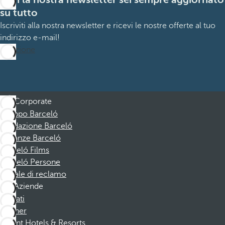
su tutto
Iscriviti alla nostra newsletter e ricevi le nostre offerte al tuo
indirizzo e-mail!
Iscrizione
Corporate
Gruppo Barceló
Fondazione Barceló
Vacanze Barceló
Barceló Films
Barceló Persone
Canale di reclamo
Aziende
Affiliati
Partner
Dorint Hotels & Resorts