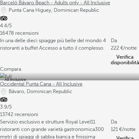
Barceló Bávaro Beach - Adults only - All Inclusive
Punta Cana Higuey, Dominican Republic
4.4/5
16478 recensioni
In una delle dieci spiagge più belle del mondo
4
Da
ristoranti a buffet
Accesso a tutto il complesso
222
/notte
Verifica
disponibilità
Compara
All inclusive
Occidental Punta Cana - All Inclusive
Bávaro, Dominican Republic
3.9/5
13742 recensioni
Servizio esclusivo e strutture Royal Level
11
Da
ristoranti con grande varietà gastronomica
300
121
/notte
metri di spiaggi di sabbia bianca e finissima
Verifica