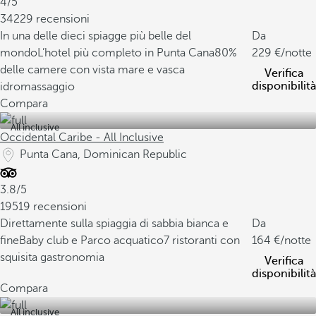
4/5
34229 recensioni
In una delle dieci spiagge più belle del
Da
mondo
L’hotel più completo in Punta Cana
80%
229
/notte
delle camere con vista mare e vasca
Verifica
disponibilità
idromassaggio
Compara
All inclusive
Occidental Caribe - All Inclusive
Punta Cana, Dominican Republic
3.8/5
19519 recensioni
Direttamente sulla spiaggia di sabbia bianca e
Da
fine
Baby club e Parco acquatico
7 ristoranti con
164
/notte
squisita gastronomia
Verifica
disponibilità
Compara
All inclusive