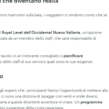
i che diventano realtà
rimo tramonto sulla baia, i viaggiatori si rendono conto che se
el
Royal Level dell'Occidental Nuevo Vallarta
, un'opzione
zzata da un membro dello staff, che sarà responsabile di
tavolo in un ristorante consigliato o
pianificare
llo staff al suo servizio quali sono le sue esigenze.
po
gli esperti che i principianti hanno l'opportunità di mettere alla
, ci sono una dozzina di spiagge con venti e onde diversi,
allarta a queste divertenti avventure in mare. Un
programma
più suggestive della costa nayaritana.