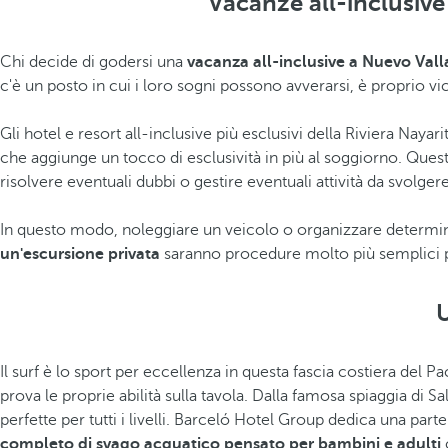
Vacanze all-inclusive
Chi decide di godersi una
vacanza all-inclusive a Nuevo Vall
c'è un posto in cui i loro sogni possono avverarsi, è proprio vi
Gli hotel e resort all-inclusive più esclusivi della Riviera Nayar
che aggiunge un tocco di esclusività in più al soggiorno. Quest
risolvere eventuali dubbi o gestire eventuali attività da svolger
In questo modo, noleggiare un veicolo o organizzare determinati
un'escursione privata
saranno procedure molto più semplici pe
U
Il surf è lo sport per eccellenza in questa fascia costiera del Pac
prova le proprie abilità sulla tavola. Dalla famosa spiaggia di Sal
perfette per tutti i livelli. Barceló Hotel Group dedica una part
completo di svago acquatico pensato per bambini e adulti