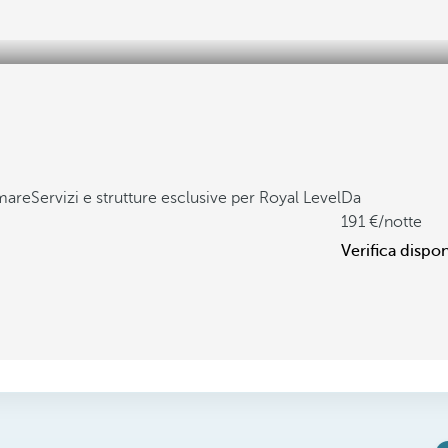
 mare
Servizi e strutture esclusive per Royal Level
Da
191
/notte
Verifica dispon