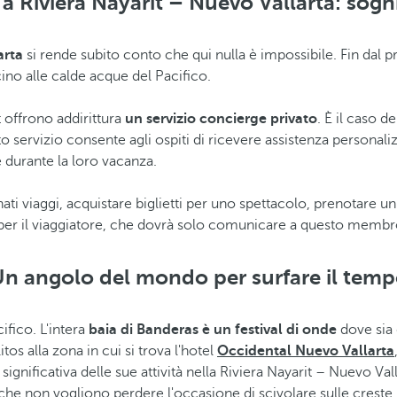
 a Riviera Nayarit – Nuevo Vallarta: sogn
arta
si rende subito conto che qui nulla è impossibile. Fin dal p
cino alle calde acque del Pacifico.
it offrono addirittura
un servizio concierge privato
. È il caso d
o servizio consente agli ospiti di ricevere assistenza personali
e durante la loro vacanza.
 viaggi, acquistare biglietti per uno spettacolo, prenotare un 
r il viaggiatore, che dovrà solo comunicare a questo membro de
n angolo del mondo per surfare il tem
ifico. L'intera
baia di Banderas è un festival di onde
dove sia 
itos alla zona in cui si trova l'hotel
Occidental Nuevo Vallarta
e significativa delle sue attività nella Riviera Nayarit – Nuevo V
che non vogliono perdere l'occasione di scivolare sulle creste 