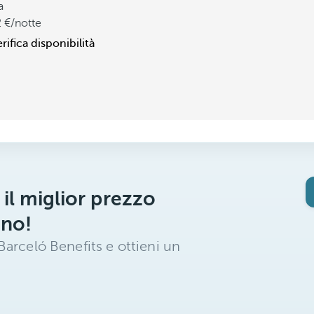
a
2
/notte
rifica disponibilità
 il miglior prezzo
ano!
arceló Benefits e ottieni un