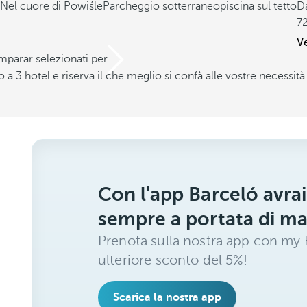
Nel cuore di Powiśle
Parcheggio sotterraneo
piscina sul tetto
D
7
Ve
mparar selezionati per
a 3 hotel e riserva il che meglio si confà alle vostre necessità
Con l'app Barceló avrai
sempre a portata di m
Prenota sulla nostra app con my B
ulteriore sconto del 5%!
Scarica la nostra app