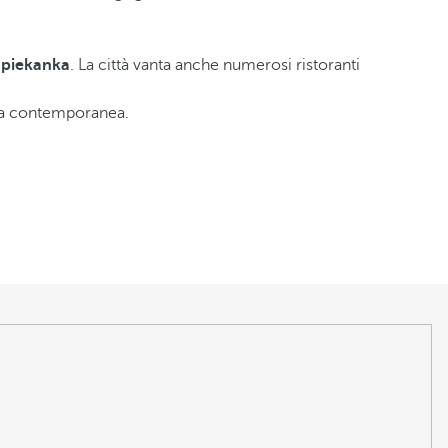
.
apiekanka
. La città vanta anche numerosi ristoranti
ura contemporanea.