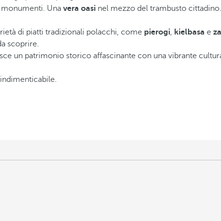
i e monumenti. Una
vera oasi
nel mezzo del trambusto cittadino
ietà di piatti tradizionali polacchi, come
pierogi
,
kielbasa
e
z
da scoprire.
sce un patrimonio storico affascinante con una vibrante cult
indimenticabile.