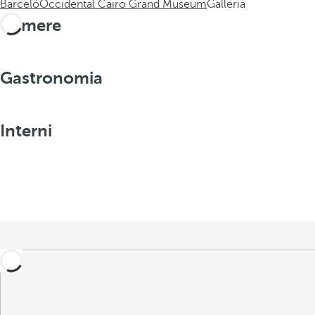
Barceló
Occidental Cairo Grand Museum
Galleria
Camere
Gastronomia
Interni