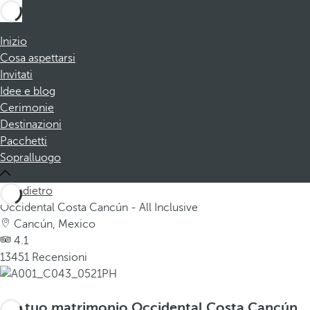
Inizio
Cosa aspettarsi
Invitati
Idee e blog
Cerimonie
Destinazioni
Pacchetti
Sopralluogo
Indietro
Occidental Costa Cancún - All Inclusive
Cancún, Mexico
4.1
13451 Recensioni
Il tuo matrimonio Occidental Costa Cancún