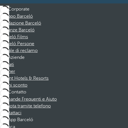
Corporate
Gruppo Barceló
Fondazione Barceló
Vacanze Barceló
Barceló Films
Barceló Persone
Canale di reclamo
Aziende
Affiliati
Partner
Dorint Hotels & Resorts
Buoni sconto
Contatto
Domande Frequenti e Aiuto
Prenota tramite telefono
Contattaci
App Barceló
Scarica