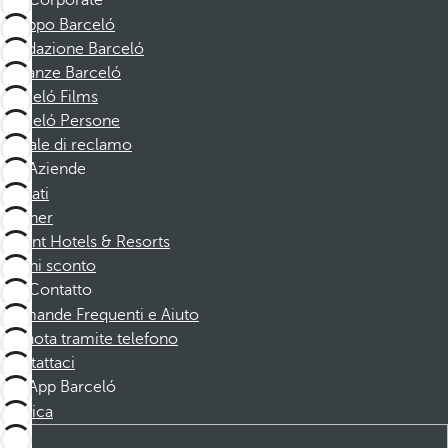
Corporate
Gruppo Barceló
Fondazione Barceló
Vacanze Barceló
Barceló Films
Barceló Persone
Canale di reclamo
Aziende
Affiliati
Partner
Dorint Hotels & Resorts
Buoni sconto
Contatto
Domande Frequenti e Aiuto
Prenota tramite telefono
Contattaci
App Barceló
Scarica