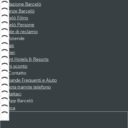
Fondazione Barceló
Vacanze Barceló
Barceló Films
Barceló Persone
Canale di reclamo
Aziende
Affiliati
Partner
Dorint Hotels & Resorts
Buoni sconto
Contatto
Domande Frequenti e Aiuto
Prenota tramite telefono
Contattaci
App Barceló
Scarica