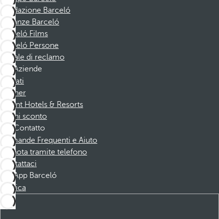
Fondazione Barceló
Vacanze Barceló
Barceló Films
Barceló Persone
Canale di reclamo
Aziende
Affiliati
Partner
Dorint Hotels & Resorts
Buoni sconto
Contatto
Domande Frequenti e Aiuto
Prenota tramite telefono
Contattaci
App Barceló
Scarica