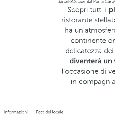
Barceló
Occidental Punta Cana
Scopri tutti i
pi
ristorante stell
ha un'atmosfera
continente ori
delicatezza dei
diventerà un 
l'occasione di ve
in compagnia 
Informazioni
Foto del locale