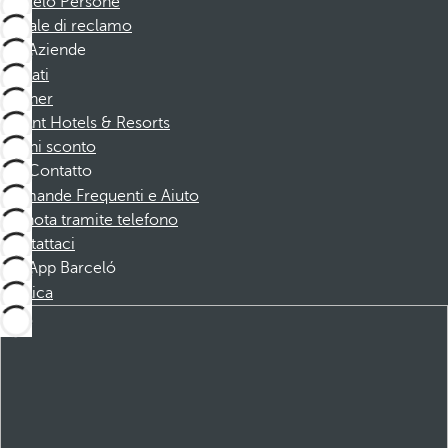
Barceló Persone
Canale di reclamo
Aziende
Affiliati
Partner
Dorint Hotels & Resorts
Buoni sconto
Contatto
Domande Frequenti e Aiuto
Prenota tramite telefono
Contattaci
App Barceló
Scarica