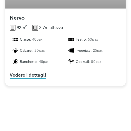
Nervo
2
92m
2.7m altezza
Classe:
40pax
Teatro:
60pax
Cabaret:
20pax
Imperiale:
25pax
Banchetto:
48pax
Cocktail:
80pax
Vedere i dettagli