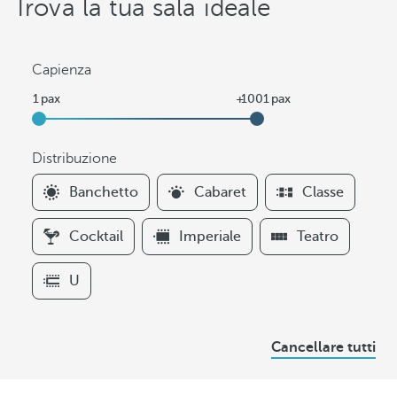
Trova la tua sala ideale
Capienza
Distribuzione
F
Banchetto
Cabaret
Classe
i
l
Cocktail
Imperiale
Teatro
t
e
U
r
s
D
Cancellare tutti
i
s
t