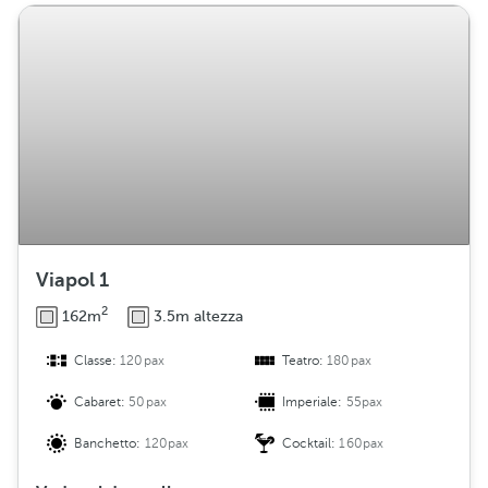
r
i
b
u
z
i
o
n
e
Viapol 1
2
162m
3.5m altezza
Classe:
120pax
Teatro:
180pax
Cabaret:
50pax
Imperiale:
55pax
Banchetto:
120pax
Cocktail:
160pax