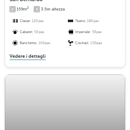
2
159m
3.5m altezza
Classe:
120pax
Teatro:
180pax
Cabaret:
50pax
Imperiale:
55pax
Banchetto:
100pax
Cocktail:
150pax
Vedere i dettagli