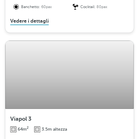
Banchetto:
60pax
Cocktail:
80pax
Vedere i dettagli
Viapol 3
2
64m
3.5m altezza