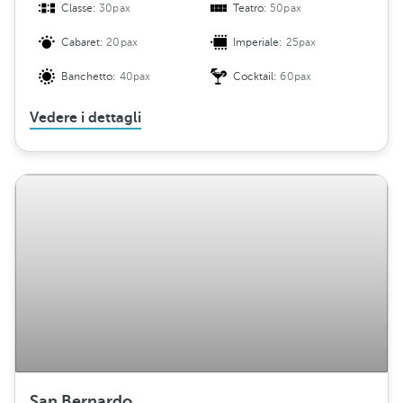
Classe:
30pax
Teatro:
50pax
Cabaret:
20pax
Imperiale:
25pax
Banchetto:
40pax
Cocktail:
60pax
Vedere i dettagli
San Bernardo