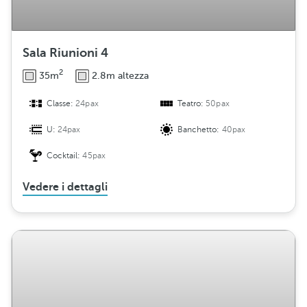
Sala Riunioni 4
2
35m
2.8m altezza
Classe:
24pax
Teatro:
50pax
U:
24pax
Banchetto:
40pax
Cocktail:
45pax
Vedere i dettagli