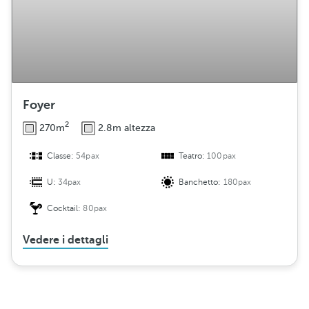
Foyer
2
270m
2.8m altezza
Classe:
54pax
Teatro:
100pax
U:
34pax
Banchetto:
180pax
Cocktail:
80pax
Vedere i dettagli