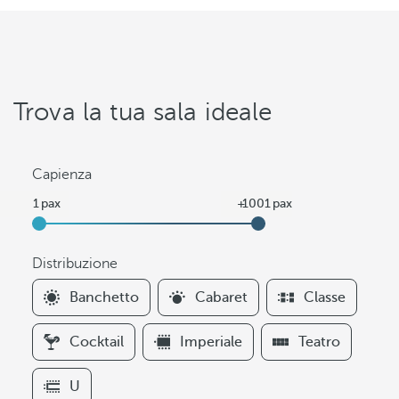
Trova la tua sala ideale
Capienza
Distribuzione
F
Banchetto
Cabaret
Classe
i
l
Cocktail
Imperiale
Teatro
t
e
U
r