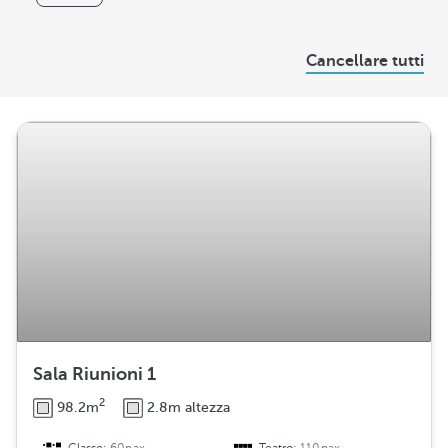
s
D
Cancellare tutti
i
s
t
r
i
b
u
z
i
o
n
e
Sala Riunioni 1
2
98.2m
2.8m altezza