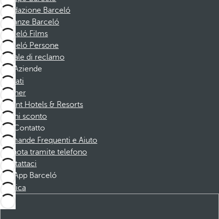
Fondazione Barceló
Vacanze Barceló
Barceló Films
Barceló Persone
Canale di reclamo
Aziende
Affiliati
Partner
Dorint Hotels & Resorts
Buoni sconto
Contatto
Domande Frequenti e Aiuto
Prenota tramite telefono
Contattaci
App Barceló
Scarica