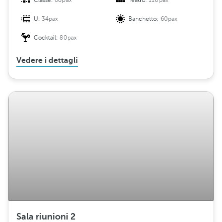
Classe:
60pax
Teatro:
110pax
U:
34pax
Banchetto:
60pax
Cocktail:
80pax
Vedere i dettagli
Sala riunioni 2