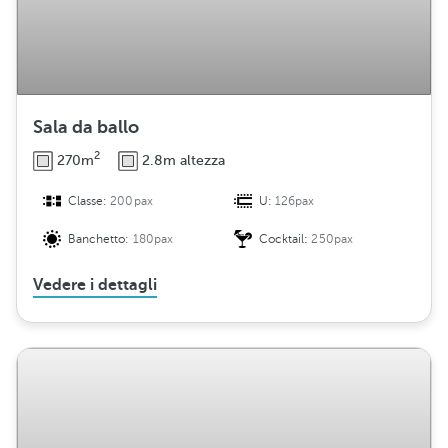
Sala da ballo
2
270m
2.8m altezza
Classe:
200pax
U:
126pax
Banchetto:
180pax
Cocktail:
250pax
Vedere i dettagli