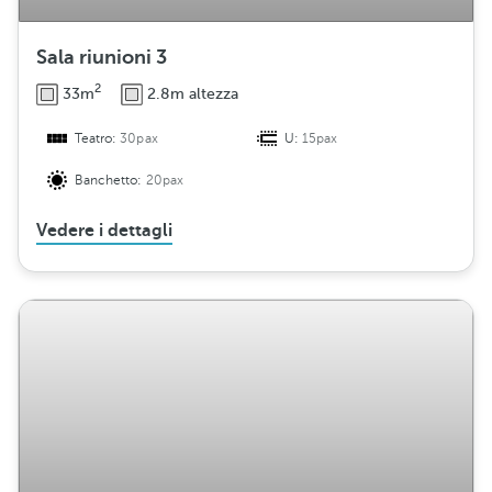
Sala riunioni 3
2
33m
2.8m altezza
Teatro:
30pax
U:
15pax
Banchetto:
20pax
Vedere i dettagli