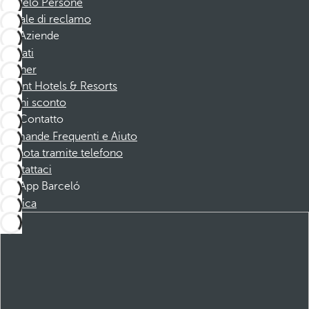
Barceló Persone
Canale di reclamo
Aziende
Affiliati
Partner
Dorint Hotels & Resorts
Buoni sconto
Contatto
Domande Frequenti e Aiuto
Prenota tramite telefono
Contattaci
App Barceló
Scarica