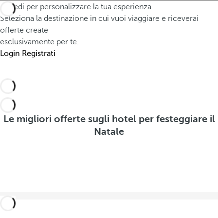
l
Accedi per personalizzare la tua esperienza
'
t
'
Seleziona la destinazione in cui vuoi viaggiare e riceverai
i
a
e
offerte create
n
n
esclusivamente per te.
s
v
o
Login
Registrati
t
e
d
a
r
e
t
n
n
e
o
t
V
V
Le migliori offerte sugli hotel per festeggiare il
r
e
e
Natale
o
d
d
e
V
e
r
e
r
e
d
e
o
e
o
f
r
f
f
e
f
e
o