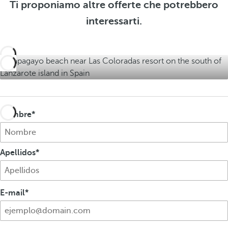
Ti proponiamo altre offerte che potrebbero
e
r
f
r
interessarti.
t
f
t
e
e
e
r
t
e
Nombre
Apellidos
E-mail