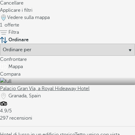
Cancellare
Applicare i filtri
Vedere sulla mappa
1
offerte
Filtra
Ordinare
Confrontare
Mappa
Compara
Palacio Gran Vía, a Royal Hideaway Hotel
Granada, Spain
4.9/5
297 recensioni
Hotel di lusso in un edificio storico
Tetto unico con vista