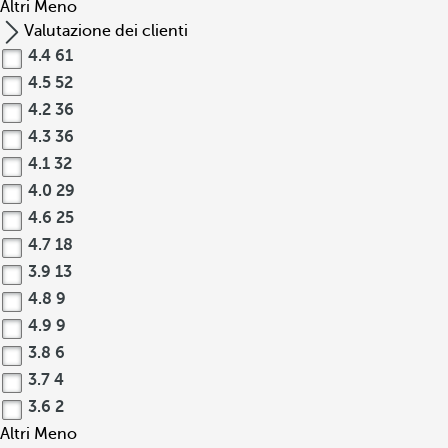
Altri
Meno
Valutazione dei clienti
4.4
61
4.5
52
4.2
36
4.3
36
4.1
32
4.0
29
4.6
25
4.7
18
3.9
13
4.8
9
4.9
9
3.8
6
3.7
4
3.6
2
Altri
Meno