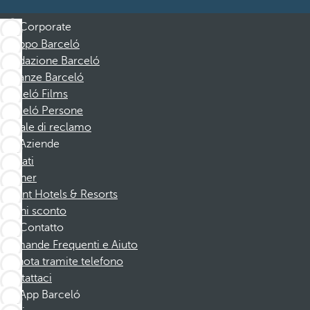
Corporate
Gruppo Barceló
Fondazione Barceló
Vacanze Barceló
Barceló Films
Barceló Persone
Canale di reclamo
Aziende
Affiliati
Partner
Dorint Hotels & Resorts
Buoni sconto
Contatto
Domande Frequenti e Aiuto
Prenota tramite telefono
Contattaci
App Barceló